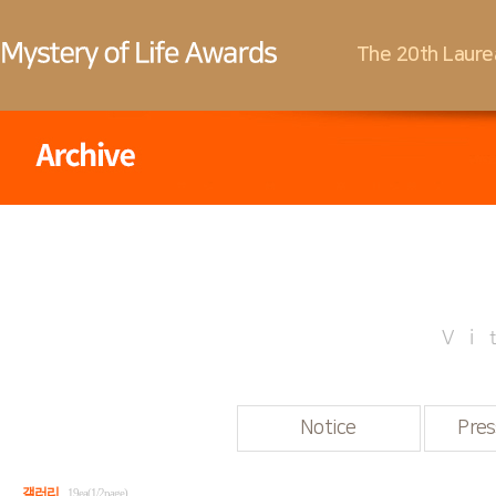
The 20th Laure
Vi
Notice
Pres
갤러리
19ea(1/2page)