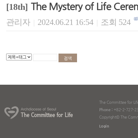
The Mystery of Life Cer
[18th]
관리자
2024.06.21 16:54
조회 524
|
|
The Committee for Lif
Phone :
+82-2-727-2
Copyright© The Committ
Login