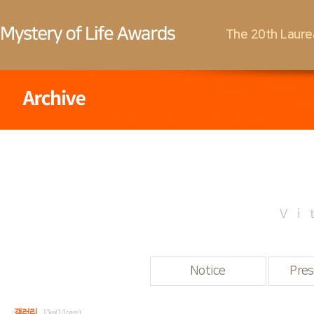
The 20th Laure
Vi
Notice
Pres
갤러리
13ea(1/1page)