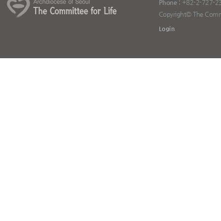
Phone :
+82-2-727-2
Copyright© The Committ
Login