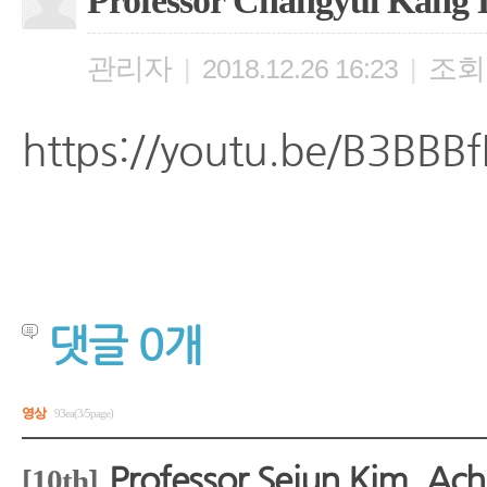
Professor Changyul Kang 
관리자
조회
|
2018.12.26 16:23
|
https://youtu.be/B3BBB
댓글
0
개
영상
93ea(3/5page)
Professor Sejun Kim, Ach
[10th]