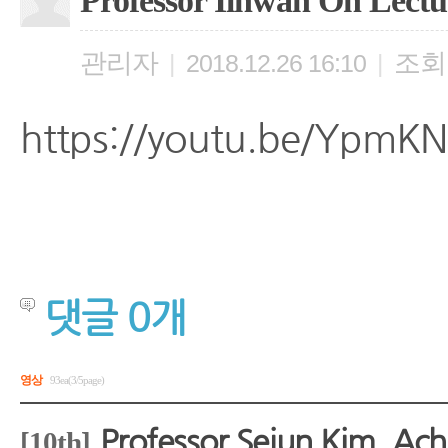
Professor Ilhwan Oh Lectu
관리자
조회
|
2018.12.26 16:10
|
https://youtu.be/YpmKN5
댓글
0
개
영상
93ea(3/5page)
Professor Sejun Kim, Ach
[10th]