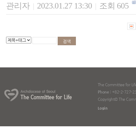
관리자
2023.01.27 13:30
조회 605
|
|
The Committee for Lif
Phone :
+82-2-727-2
Copyright© The Committ
Login