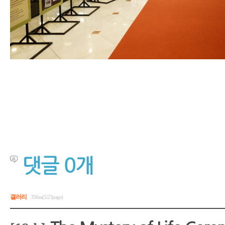
댓글
0
개
갤러리
356ea(5/23page)