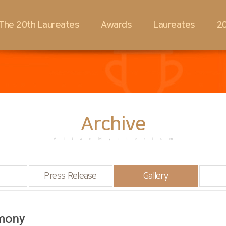
The 20th Laureates
Awards
Laureates
20
Archive
VitaeMysterium
Press Release
Gallery
emony