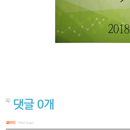
댓글
0
개
갤러리
24ea(1/2page)