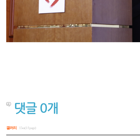
댓글
0
개
갤러리
15ea(1/1page)