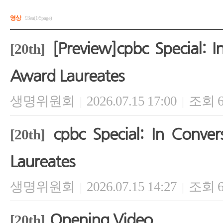
영상
93ea(1/5page)
[Preview]cpbc Special: 
[20th]
Award Laureates
생명위원회
2026.07.15 17:00
조회 6
|
|
cpbc Special: In Conve
[20th]
Laureates
생명위원회
2026.07.15 14:27
조회 6
|
|
Opening Video
[20th]