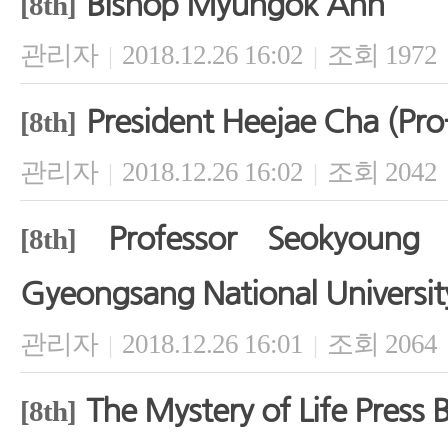
Bishop Myungok Ahn
[8th]
관리자
2018.12.26 16:02
조회 1972
|
|
President Heejae Cha (Pro-
[8th]
관리자
2018.12.26 16:02
조회 2042
|
|
Professor Seokyoung
[8th]
Gyeongsang National Universit
관리자
2018.12.26 16:01
조회 2064
|
|
The Mystery of Life Press B
[8th]