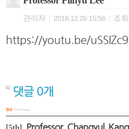
Professor Pilhyu Lee
관리자
조회
|
2018.12.26 15:56
|
https://youtu.be/uSSIZc
댓글
0
개
영상
93ea(4/5page)
Professor Changyul Kang 
[5th]