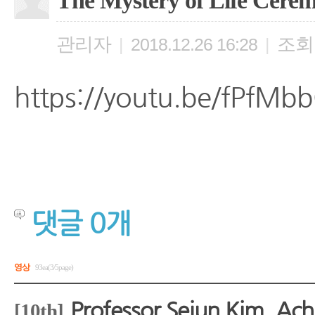
The Mystery of Life Cere
관리자
조회
|
2018.12.26 16:28
|
https://youtu.be/fPfMb
댓글
0
개
영상
93ea(3/5page)
Professor Sejun Kim, Ach
[10th]